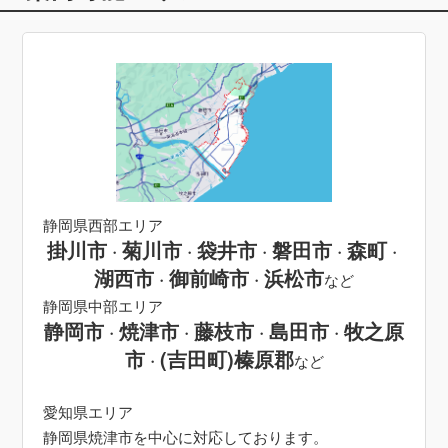
静岡県西部エリア
掛川市
菊川市
袋井市
磐田市
森町
・
・
・
・
・
湖西市
御前崎市
浜松市
・
・
など
静岡県中部エリア
静岡市
焼津市
藤枝市
島田市
牧之原
・
・
・
・
市
(吉田町)榛原郡
・
など
愛知県エリア
静岡県焼津市を中心に対応しております。