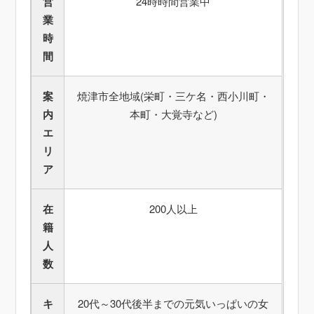
営
24時時間営業中
業
時
間
案
焼津市全地域(栄町・三ケ名・西小川町・
内
本町・大覚寺など)
エ
リ
ア
在
200人以上
籍
人
数
キ
20代～30代後半までの元気いっぱいの女