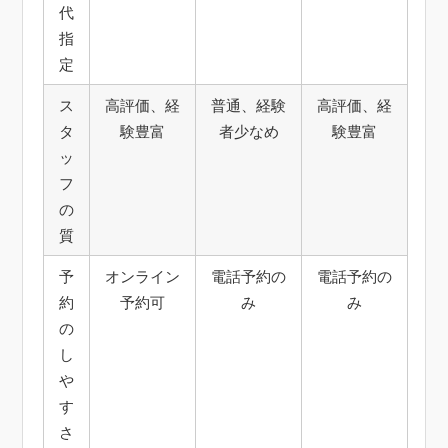
代
指
定
ス
高評価、経
普通、経験
高評価、経
タ
験豊富
者少なめ
験豊富
ッ
フ
の
質
予
オンライン
電話予約の
電話予約の
約
予約可
み
み
の
し
や
す
さ