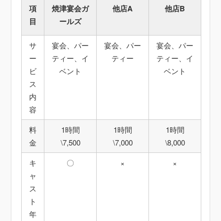
項
焼津宴会ガ
他店A
他店B
目
ールズ
サ
宴会、パー
宴会、パー
宴会、パー
ー
ティー、イ
ティー
ティー、イ
ビ
ベント
ベント
ス
内
容
料
1時間
1時間
1時間
金
\7,500
\7,000
\8,000
キ
〇
×
×
ャ
ス
ト
年